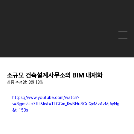
소규모 건축설계사무소의 BIM 내재화
최종 수정일:
3월 13일
https://www.youtube.com/watch?
v=3jgmvUc7tLI&list=TLGGm_KwBHu8CuQxMzAzMjAyNg
&t=153s